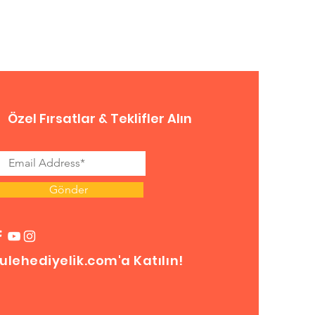
Özel Fırsatlar & Teklifler Alın
Gönder
ulehediyelik.com'a Katılın!