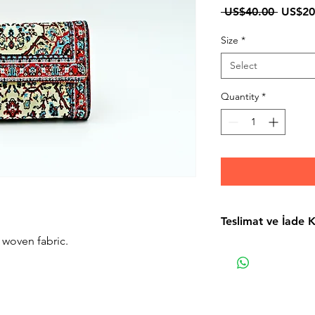
Regula
 US$40.00 
US$20
Price
Size
*
Select
Quantity
*
Teslimat ve İade K
c woven fabric.
Teslimat ve İade Ko
Mesafeli Satış Söz
Gizlilik Politikası