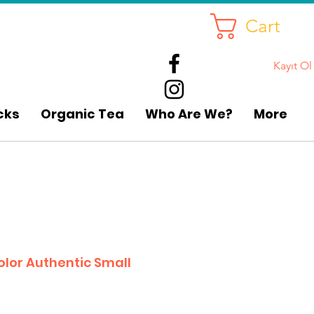
Cart
Kayıt Ol
cks
Organic Tea
Who Are We?
More
lor Authentic Small