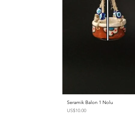
Seramik Balon 1 Nolu
Price
US$10.00