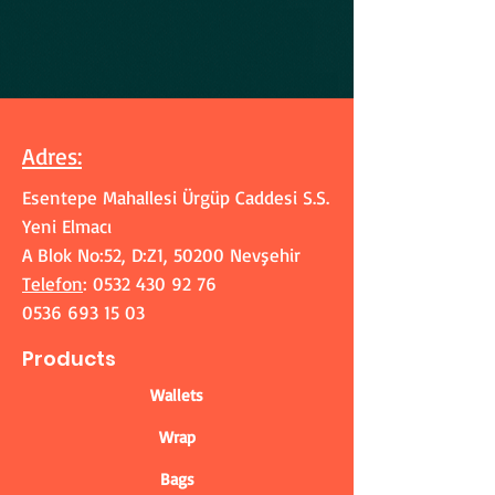
Adres
:
Esentepe Mahallesi Ürgüp Caddesi S.S.
Yeni Elmacı
A Blok No:52, D:Z1, 50200 Nevşehir
Telefon
:
0532 430 92 76
0536 693 15 03
Products
Wallets
Wrap
Bags