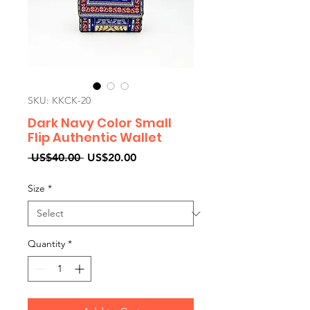
SKU: KKCK-20
Dark Navy Color Small
Flip Authentic Wallet
Regular
Sale
 US$40.00 
US$20.00
Price
Price
Size
*
Quantity
*