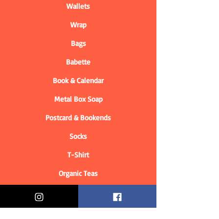
Wallets
Wrap
Bags
Babette
Book & Calendar
Metal Box Soap
Postcard & Bookends
Socks
T-Shirt
Organic Teas
Informations