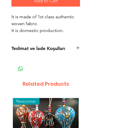
Add to Cart
It is made of 1st class authentic
woven fabric.
It is domestic production.
Teslimat ve İade Koşulları
Teslimat ve İade Koşulları
Mesafeli Satış Sözleşmesi
Gizlilik Politikası
Related Products
Newcomer
Toptan