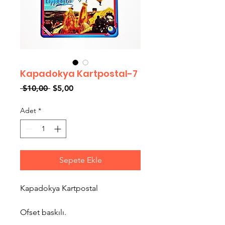
Kapadokya Kartpostal-7
Normal
İndirimli
 $10,00 
$5,00
Fiyat
Fiyat
Adet
*
Sepete Ekle
Kapadokya Kartpostal
Ofset baskılı.