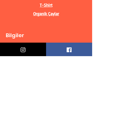
T-Shirt
Organik Çaylar
Bilgiler
Biz Kimiz?
İletişim Bilgileri
Teslimat & İade
Mesafeli Satış Sözleşmesi
Gizlilik Politikası