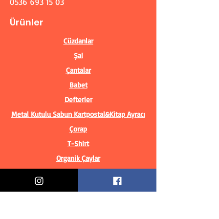
0536 693 15 03
Ürünler
Cüzdanlar
Şal
Çantalar
Babet
Defterler
Metal Kutulu Sabun
Kartpostal&Kitap Ayracı
Çorap
T-Shirt
Organik Çaylar
Bilgiler
Biz Kimiz?