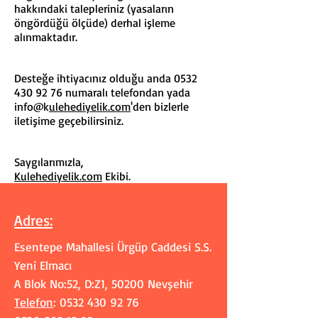
hakkındaki talepleriniz (yasaların
öngördüğü ölçüde) derhal işleme
alınmaktadır.
Desteğe ihtiyacınız olduğu anda
0532
430 92 76
numaralı telefondan yada
info@k
ulehediyelik.com
'den bizlerle
iletişime geçebilirsiniz.
Saygılarımızla,
K
ulehediyelik.com
Ekibi.
Adres
:
Esentepe Mahallesi Ürgüp Caddesi S.S.
Yeni Elmacı
A Blok No:52, D:Z1, 50200 Nevşehir
Telefon
:
0532 430 92 76