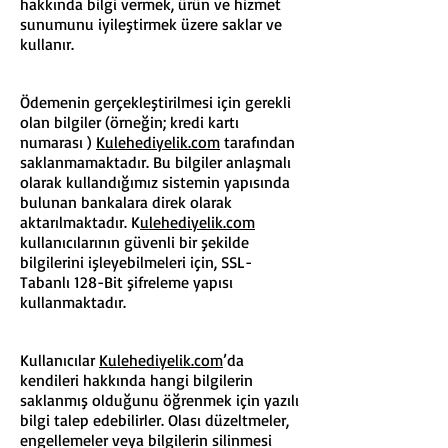
hakkında bilgi vermek, ürün ve hizmet
sunumunu iyileştirmek üzere saklar ve
kullanır.
Ödemenin gerçekleştirilmesi için gerekli
olan bilgiler (örneğin; kredi kartı
numarası )
K
ulehediyelik.com
tarafından
saklanmamaktadır. Bu bilgiler anlaşmalı
olarak kullandığımız sistemin yapısında
bulunan bankalara direk olarak
aktarılmaktadır. K
ulehediyelik.com
kullanıcılarının güvenli bir şekilde
bilgilerini işleyebilmeleri için, SSL-
Tabanlı 128-Bit şifreleme yapısı
kullanmaktadır.
Kullanıcılar
K
ulehediyelik.com
’da
kendileri hakkında hangi bilgilerin
saklanmış olduğunu öğrenmek için yazılı
bilgi talep edebilirler. Olası düzeltmeler,
engellemeler veya bilgilerin silinmesi