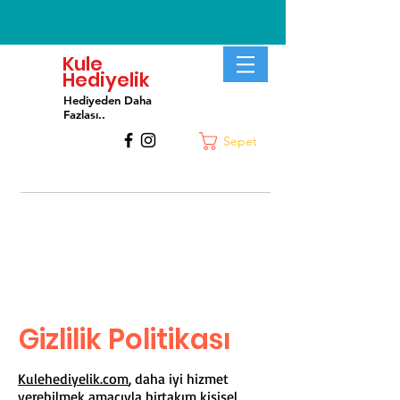
Kule
Hediyelik
Hediyeden Daha
Fa
zlası..
Sepet
Gizlilik Politikası
K
ulehediyelik.com
, daha iyi hizmet
verebilmek amacıyla birtakım kişisel