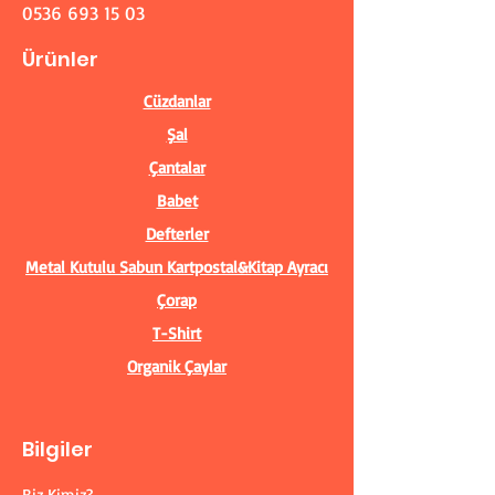
0536 693 15 03
Ürünler
Cüzdanlar
Şal
Çantalar
Babet
Defterler
Metal Kutulu Sabun
Kartpostal&Kitap Ayracı
Çorap
T-Shirt
Organik Çaylar
Bilgiler
Biz Kimiz?