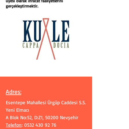
üyesi olarak ihracat faaliyetlerini
gerçekleştirmektir.
Adres
:
Esentepe Mahallesi Ürgüp Caddesi S.S.
Yeni Elmacı
A Blok No:52, D:Z1, 50200 Nevşehir
Telefon
:
0532 430 92 76