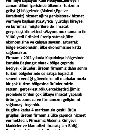
vermeye başlayan Kule Hediyelik,ilerleyen
zaman dilimi içerisinde ülkemiz turizmin
geliştiği bölgelerde (Akdeniz,Ege ve
Karadeniz)
hizmet ağını genişleterek hizmet
vermeye başlamıştır.Ayrıca yurtdışı bireysel
ve kurumsal müşterilere de ihracat
gerçekleştirilmektedir.Vizyonumuz tamamı ile
%100 yerli ürünleri üretip satmak,ülke
ekonomisine ve çalışan sayısını artırarak
bölge ekonomisini ülke ekonomisine katkı
sağlamaktır.
Firmamız 2012 yılında Kapadokya bölgesinde
kuruldu.Başlangıç olarak bölge çapında
hediyelik ürünleri üreten firmamız daha sonra
turizm bölgelerinde de satışa başladı.8
senenin verdiği güvenle kendi markalarımızla
bir çok turizm bölgesine ürünlerimizin
satışını gerçekleştirdik.Gerçekleştirdiğimiz
projelerle birden çok ülkeye ihracat yaparak
ürün grubumuzu ve firmamızın gelişimini
sağlamayı başardık.
Bugüne kadar 4 markamızla çeşitli ürün
grupları üreten firmamız ülke çapında hizmet
vermektedir. Firmamız Akdeniz Kimyevi
Maddeler ve Mamulleri İhracatçıları Birliği