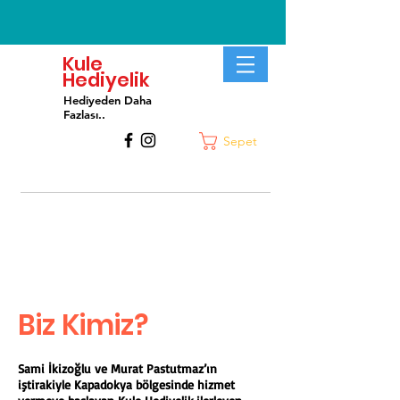
Kule
Hediyelik
Hediyeden Daha
Fa
zlası..
Sepet
Biz Kimiz?
Sami İkizoğlu ve Murat Pastutmaz’ın
iştirakiyle Kapadokya bölgesinde hizmet