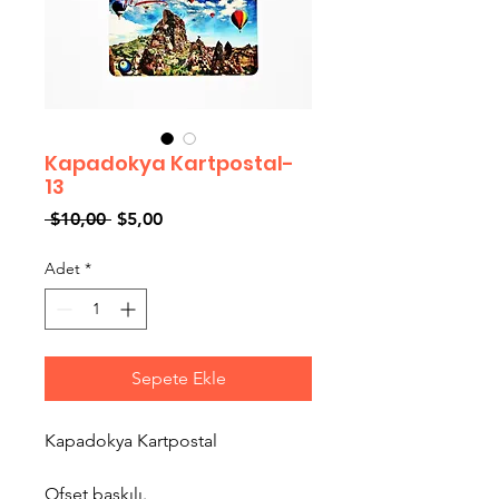
Kapadokya Kartpostal-
13
Normal
İndirimli
 $10,00 
$5,00
Fiyat
Fiyat
Adet
*
Sepete Ekle
Kapadokya Kartpostal
Ofset baskılı.