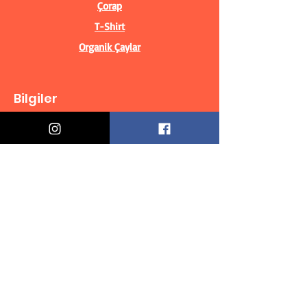
Çorap
T-Shirt
Organik Çaylar
Bilgiler
Biz Kimiz?
İletişim Bilgileri
Teslimat & İade
Mesafeli Satış Sözleşmesi
Gizlilik Politikası