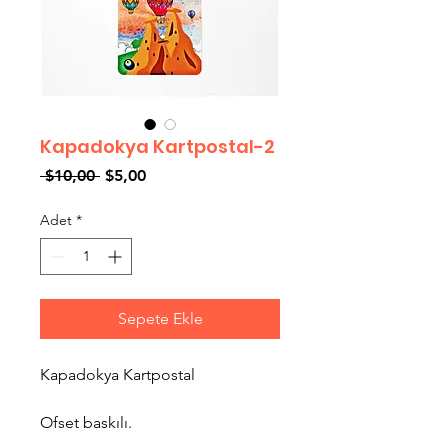
Kapadokya Kartpostal-2
Normal
İndirimli
 $10,00 
$5,00
Fiyat
Fiyat
Adet
*
Sepete Ekle
Kapadokya Kartpostal
Ofset baskılı.