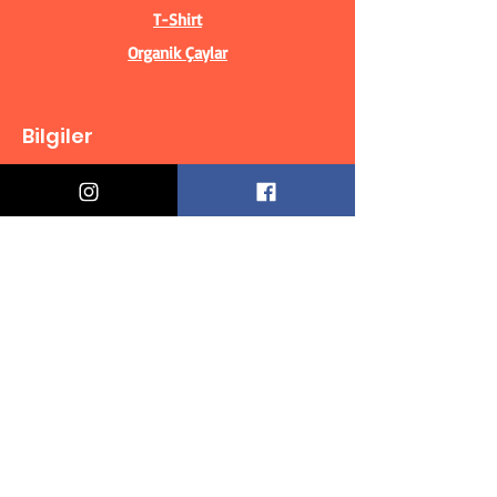
T-Shirt
Organik Çaylar
Bilgiler
Biz Kimiz?
İletişim Bilgileri
Teslimat & İade
Mesafeli Satış Sözleşmesi
Gizlilik Politikası