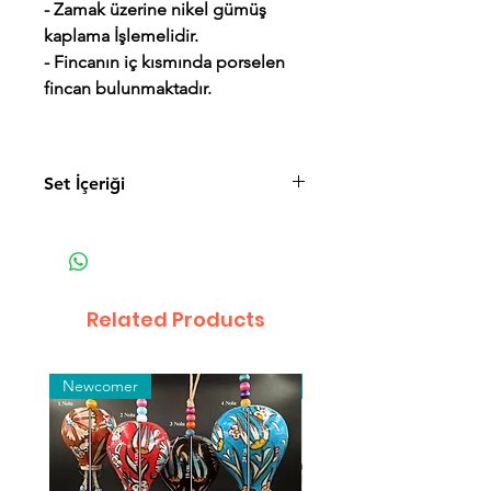
- Zamak üzerine nikel gümüş
kaplama İşlemelidir.
- Fincanın iç kısmında porselen
fincan bulunmaktadır.
Set İçeriği
- 1 Adet Servis Tepsisi.
- 1 Adet Lokumluk ve Altlık.
- 2 Adet Porselen Fincan.
- 2 Adet Kahve Fincanı ve Altlık.
Related Products
- 2 Adet fincan kapağı.
Newcomer
Toptan