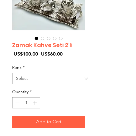
Zamak Kahve Seti 2'li
Regular
Sale
 US$100.00 
US$60.00
Price
Price
Renk
*
Quantity
*
Add to Cart