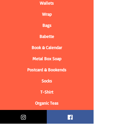
Wallets
Wrap
Bags
Babette
Book & Calendar
Metal Box Soap
Postcard & Bookends
Socks
T-Shirt
Organic Teas
Informations