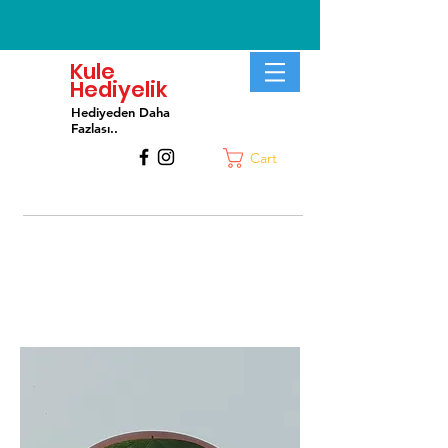
Kule
Hediyelik
Hediyeden Daha
Fa
zlası..
Cart