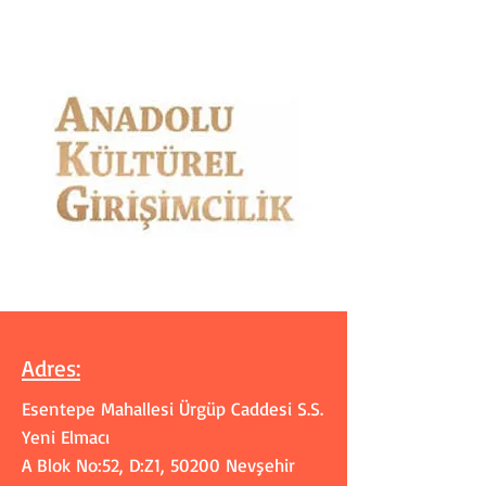
Adres
:
Esentepe Mahallesi Ürgüp Caddesi S.S.
Yeni Elmacı
A Blok No:52, D:Z1, 50200 Nevşehir