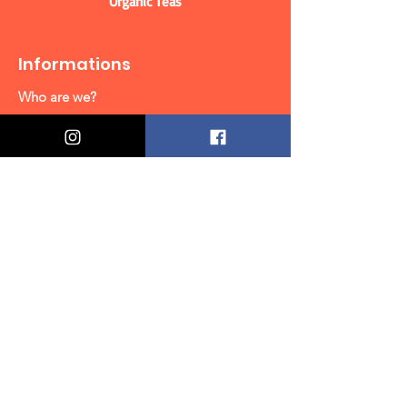
Organic Teas
Informations
Who are we?
Contact information
Delivery & Returns
Distance Selling Contract
Privacy Policy
Özel Fırsatlar & Teklifler
Alın