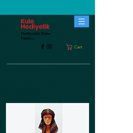
Kule
Hediyelik
Hediyeden Daha
Fa
zlası..
Cart