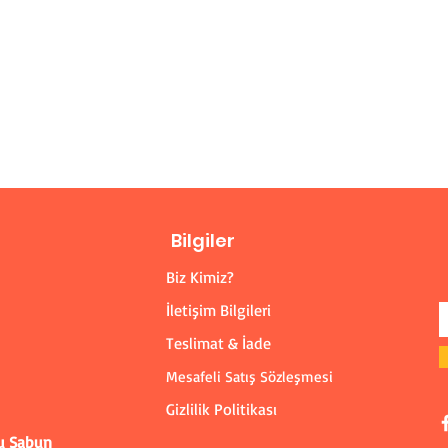
Bilgiler
Biz Kimiz?
İletişim Bilgileri
Teslimat & İade
Mesafeli Satış Sözleşmesi
Gizlilik Politikası
u Sabun