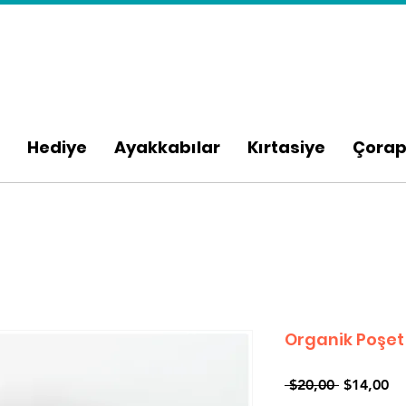
Hediye
Ayakkabılar
Kırtasiye
Çora
Organik Poşet
Normal
İnd
 $20,00 
$14,00
Fiyat
Fi