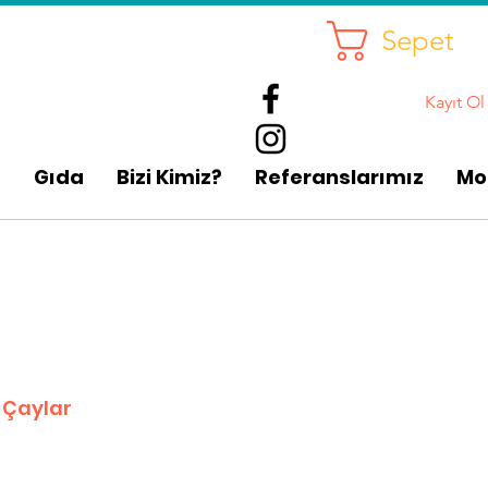
Sepet
Kayıt Ol
p
Gıda
Bizi Kimiz?
Referanslarımız
Mo
 Çaylar
irimli
yat