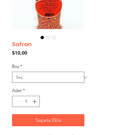
Safran
Fiyat
$10,00
Boy
*
Adet
*
Sepete Ekle