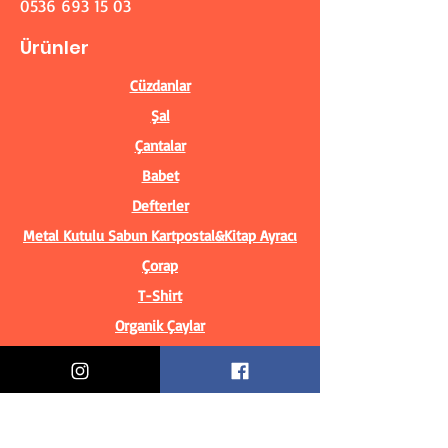
0536 693 15 03
Ürünler
Cüzdanlar
Şal
Çantalar
Babet
Defterler
Metal Kutulu Sabun
Kartpostal&Kitap Ayracı
Çorap
T-Shirt
Organik Çaylar
Bilgiler
Biz Kimiz?