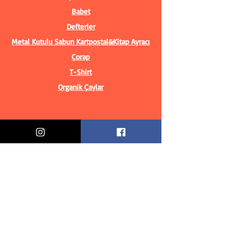
Babet
Defterler
Metal Kutulu Sabun
Kartpostal&Kitap Ayracı
Çorap
T-Shirt
Organik Çaylar
Bilgiler
Biz Kimiz?
İletişim Bilgileri
Teslimat & İade
Mesafeli Satış Sözleşmesi
Gizlilik Politikası