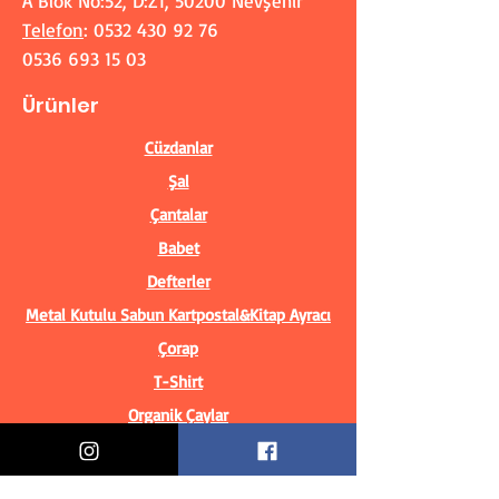
A Blok No:52, D:Z1, 50200 Nevşehir
Telefon
:
0532 430 92 76
0536 693 15 03
Ürünler
Cüzdanlar
Şal
Çantalar
Babet
Defterler
Metal Kutulu Sabun
Kartpostal&Kitap Ayracı
Çorap
T-Shirt
Organik Çaylar
Bilgiler