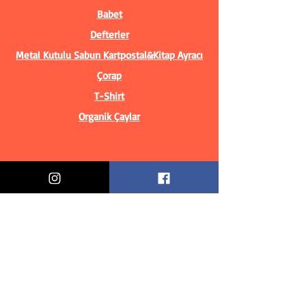
Babet
Defterler
Metal Kutulu Sabun
Kartpostal&Kitap Ayracı
Çorap
T-Shirt
Organik Çaylar
Bilgiler
Biz Kimiz?
İletişim Bilgileri
Teslimat & İade
Mesafeli Satış Sözleşmesi
Gizlilik Politikası