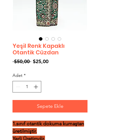
Yeşil Renk Kapaklı
Otantik Cüzdan
Normal
İndirimli
 $50,00 
$25,00
Fiyat
Fiyat
Adet
*
Sepete Ekle
1.sınıf otantik dokuma kumaştan
üretilmiştir.
Yerli Üretimdir.