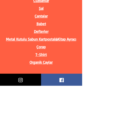
Cüzdanlar
Şal
Çantalar
Babet
Defterler
Metal Kutulu Sabun
Kartpostal&Kitap Ayracı
Çorap
T-Shirt
Organik Çaylar
Bilgiler
Biz Kimiz?
İletişim Bilgileri
Teslimat & İade