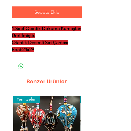
Sepete Ekle
1.Sınıf Otantik Dokuma Kumaştan
Üretilmiştir.
Otantik Desenli Sırt Çantası
Ebat:24x29
Benzer Ürünler
Yeni Gelen
Toptan