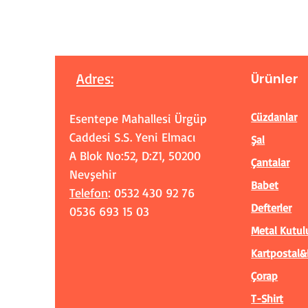
Adres
:
Ürünler
Cüzdanlar
Esentepe Mahallesi Ürgüp
Caddesi S.S. Yeni Elmacı
Şal
A Blok No:52, D:Z1, 50200
Çantalar
Nevşehir
Babet
Telefon
: 0532 430 92 76
Defterler
0536 693 15 03
Metal Kutul
Kartpostal&
Çorap
T-Shirt