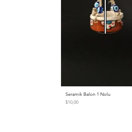
Seramik Balon 1 Nolu
Fiyat
$10,00