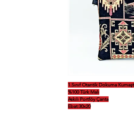
1.Sınıf Otantik Dokuma Kumaşta
%100 Türk Malı
Askılı Portföy Çanta
Ebat:30x20