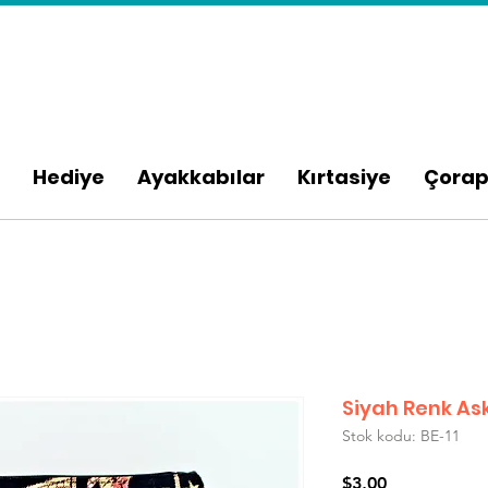
Hediye
Ayakkabılar
Kırtasiye
Çora
Siyah Renk Ask
Stok kodu: BE-11
Fiyat
$3,00