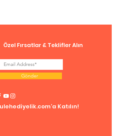
Özel Fırsatlar & Teklifler Alın
Gönder
ulehediyelik.com'a Katılın!