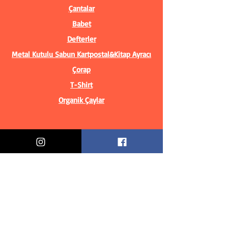
Çantalar
Babet
Defterler
Metal Kutulu Sabun
Kartpostal&Kitap Ayracı
Çorap
T-Shirt
Organik Çaylar
Bilgiler
Biz Kimiz?
İletişim Bilgileri
Teslimat & İade
Mesafeli Satış Sözleşmesi
Gizlilik Politikası