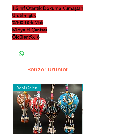
1.Sınıf Otantik Dokuma Kumaştan
Üretilmiştir.
%100 Türk Malı
Midye El Çantası
Ölçüleri:9x16
Benzer Ürünler
Yeni Gelen
Toptan