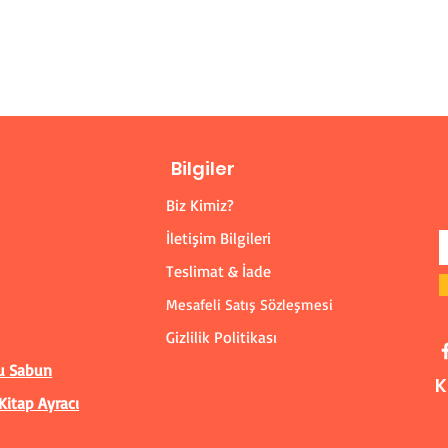
Bilgiler
Biz Kimiz?
İletişim Bilgileri
Teslimat & İade
Mesafeli Satış Sözleşmesi
Gizlilik Politikası
u Sabun
K
Kitap Ayracı