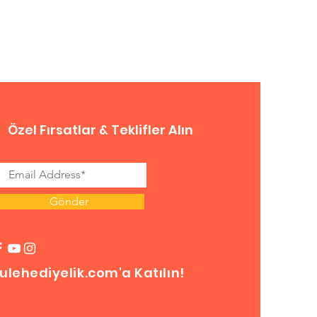
Özel Fırsatlar & Teklifler Alın
Gönder
ulehediyelik.com'a Katılın!