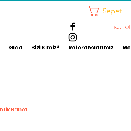
Sepet
Kayıt Ol
p
Gıda
Bizi Kimiz?
Referanslarımız
Mo
ntik Babet
irimli
yat