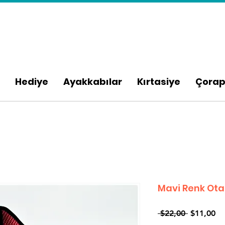
Hediye
Ayakkabılar
Kırtasiye
Çora
Mavi Renk Ota
Normal
İnd
 $22,00 
$11,00
Fiyat
Fi