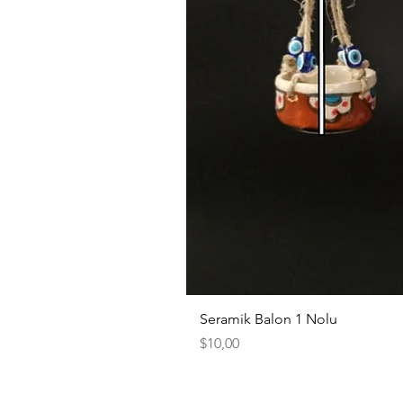
Seramik Balon 1 Nolu
Fiyat
$10,00