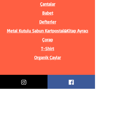
Çantalar
Babet
Defterler
Metal Kutulu Sabun
Kartpostal&Kitap Ayracı
Çorap
T-Shirt
Organik Çaylar
Bilgiler
Biz Kimiz?
İletişim Bilgileri
Teslimat & İade
Mesafeli Satış Sözleşmesi
Gizlilik Politikası