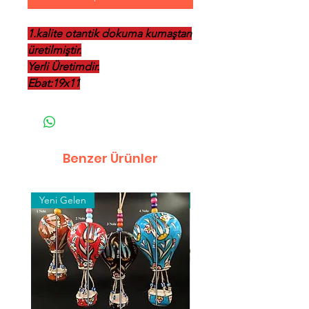
1.kalite otantik dokuma kumaştan
üretilmiştir.
Yerli Üretimdir.
Ebat:19x11
Benzer Ürünler
Yeni Gelen
Toptan