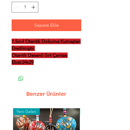
Sepete Ekle
1.Sınıf Otantik Dokuma Kumaştan
Üretilmiştir.
Otantik Desenli Sırt Çantası
Ebat:24x29
Benzer Ürünler
Yeni Gelen
Toptan