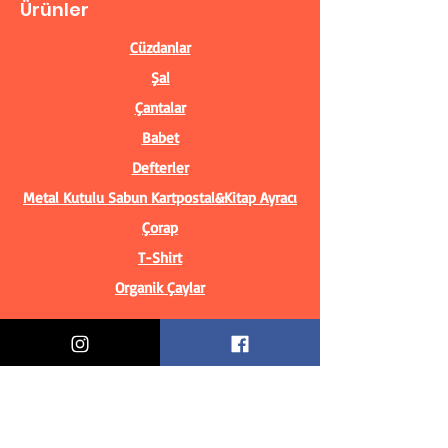
Ürünler
Cüzdanlar
Şal
Çantalar
Babet
Defterler
Metal Kutulu Sabun
Kartpostal&Kitap Ayracı
Çorap
T-Shirt
Organik Çaylar
Bilgiler
Biz Kimiz?
İletişim Bilgileri