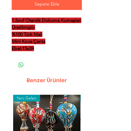
Sepete Ekle
1.Sınıf Otantik Dokuma Kumaştan
Üretilmiştir.
%100 Türk Malı
Mini Kova Çanta
Ebat:15x24
Benzer Ürünler
Yeni Gelen
Toptan