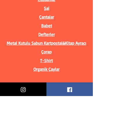
Şal
Çantalar
Babet
Defterler
Metal Kutulu Sabun
Kartpostal&Kitap Ayracı
Çorap
T-Shirt
Organik Çaylar
Bilgiler
Biz Kimiz?
İletişim Bilgileri
Teslimat & İade
Mesafeli Satış Sözleşmesi