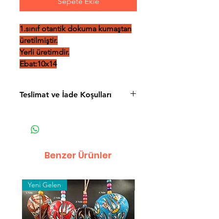
Sepete Ekle
1.sınıf otantik dokuma kumaştan
üretilmiştir.
Yerli üretimdir.
Ebat:10x14
Teslimat ve İade Koşulları
Teslimat ve İade Koşulları
Mesafeli Satış Sözleşmesi
Gizlilik Politikası
Benzer Ürünler
Yeni Gelen
Toptan