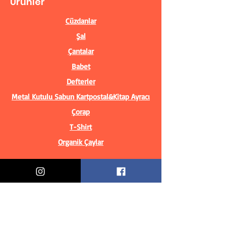
Ürünler
Cüzdanlar
Şal
Çantalar
Babet
Defterler
Metal Kutulu Sabun
Kartpostal&Kitap Ayracı
Çorap
T-Shirt
Organik Çaylar
Bilgiler
Biz Kimiz?
İletişim Bilgileri