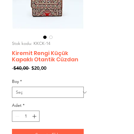
Stok kodu: KKCK-14
Kiremit Rengi Küçük
Kapaklı Otantik Cüzdan
Normal
İndirimli
 $40,00 
$20,00
Fiyat
Fiyat
Boy
*
Adet
*