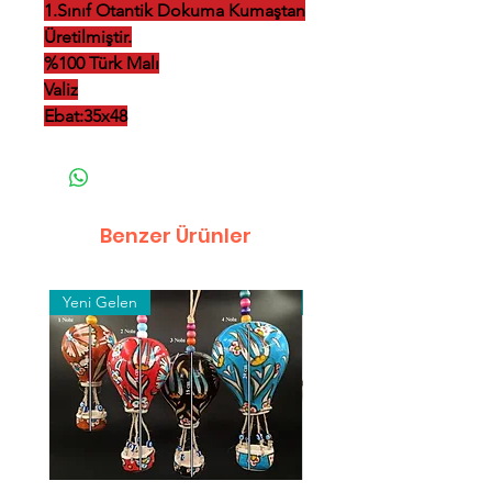
1.Sınıf Otantik Dokuma Kumaştan
Üretilmiştir.
%100 Türk Malı
Valiz
Ebat:35x48
Benzer Ürünler
Yeni Gelen
Toptan