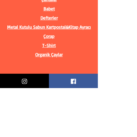
Babet
Defterler
Metal Kutulu Sabun
Kartpostal&Kitap Ayracı
Çorap
T-Shirt
Organik Çaylar
Bilgiler
Biz Kimiz?
İletişim Bilgileri
Teslimat & İade
Mesafeli Satış Sözleşmesi
Gizlilik Politikası