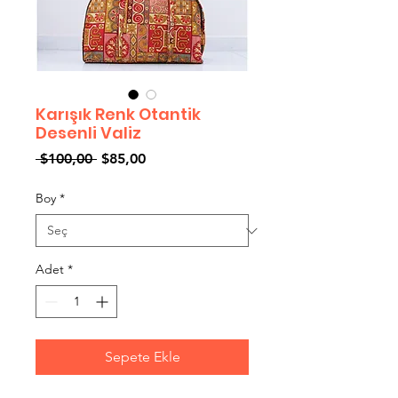
Karışık Renk Otantik
Desenli Valiz
Normal
İndirimli
 $100,00 
$85,00
Fiyat
Fiyat
Boy
*
Adet
*
Sepete Ekle