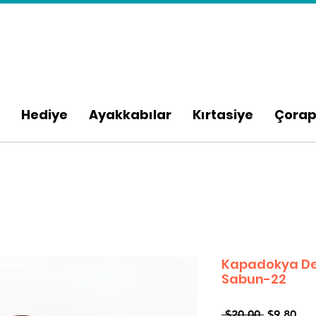
Hediye
Ayakkabılar
Kırtasiye
Çora
Kapadokya Des
Sabun-22
Normal
İndi
 $20,00 
$9,80