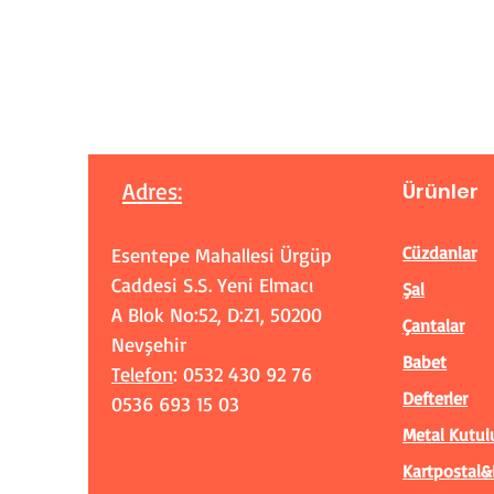
Adres
:
Ürünler
Cüzdanlar
Esentepe Mahallesi Ürgüp
Caddesi S.S. Yeni Elmacı
Şal
A Blok No:52, D:Z1, 50200
Çantalar
Nevşehir
Babet
Telefon
: 0532 430 92 76
Defterler
0536 693 15 03
Metal Kutul
Kartpostal&