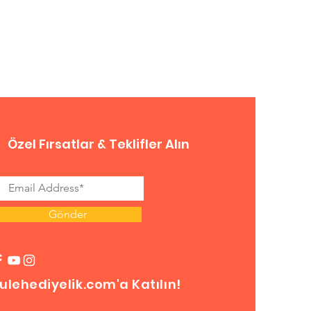
Özel Fırsatlar & Teklifler Alın
Gönder
ulehediyelik.com'a Katılın!