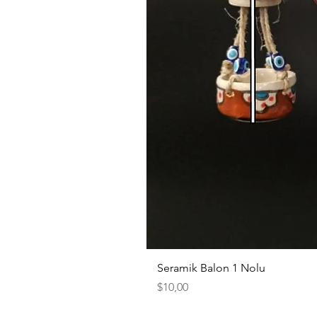
Seramik Balon 1 Nolu
Fiyat
$10,00