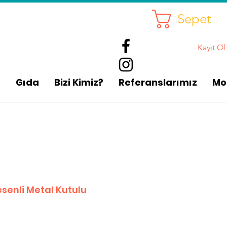
Sepet
Kayıt Ol
p
Gıda
Bizi Kimiz?
Referanslarımız
Mo
enli Metal Kutulu
rimli