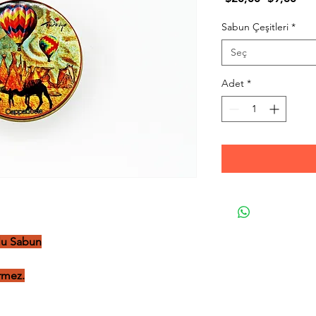
Fiyat
Fiya
Sabun Çeşitleri
*
Seç
Adet
*
lu Sabun
rmez.