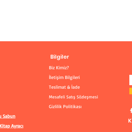
Bilgiler
Biz Kimiz?
İletişim Bilgileri
Teslimat & İade
Mesafeli Satış Sözleşmesi
Gizlilik Politikası
u Sabun
K
Kitap Ayracı