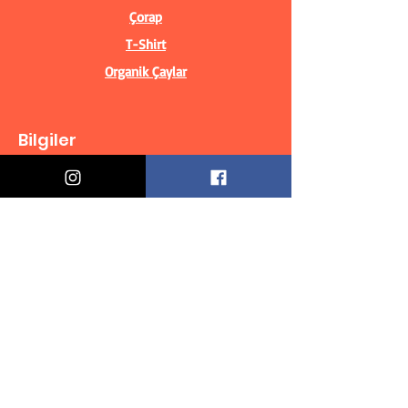
Çorap
T-Shirt
Organik Çaylar
Bilgiler
Biz Kimiz?
İletişim Bilgileri
Teslimat & İade
Mesafeli Satış Sözleşmesi
Gizlilik Politikası