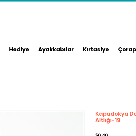
Hediye
Ayakkabılar
Kırtasiye
Çora
Kapadokya De
Altlığı-19
Fiyat
$0,40