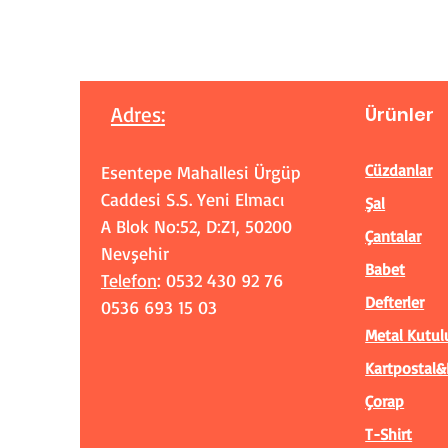
Adres
:
Ürünler
Cüzdanlar
Esentepe Mahallesi Ürgüp
Caddesi S.S. Yeni Elmacı
Şal
A Blok No:52, D:Z1, 50200
Çantalar
Nevşehir
Babet
Telefon
: 0532 430 92 76
Defterler
0536 693 15 03
Metal Kutul
Kartpostal&
Çorap
T-Shirt