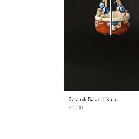
Seramik Balon 1 Nolu
Fiyat
$10,00