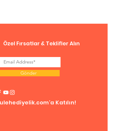
Özel Fırsatlar & Teklifler Alın
Gönder
ulehediyelik.com'a Katılın!