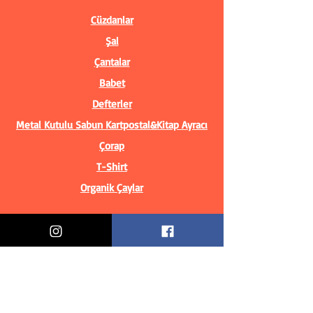
Cüzdanlar
Şal
Çantalar
Babet
Defterler
Metal Kutulu Sabun
Kartpostal&Kitap Ayracı
Çorap
T-Shirt
Organik Çaylar
Bilgiler
Biz Kimiz?
İletişim Bilgileri
Teslimat & İade