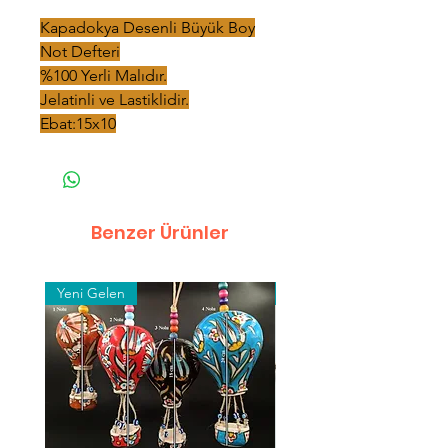
Kapadokya Desenli Büyük Boy
Not Defteri
%100 Yerli Malıdır.
Jelatinli ve Lastiklidir.
Ebat:15x10
Benzer Ürünler
Yeni Gelen
Toptan