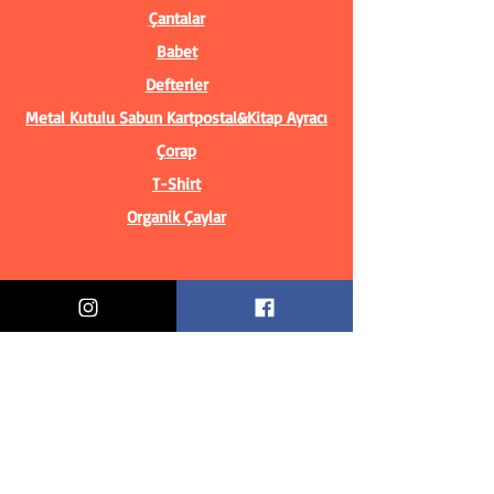
Çantalar
Babet
Defterler
Metal Kutulu Sabun
Kartpostal&Kitap Ayracı
Çorap
T-Shirt
Organik Çaylar
Bilgiler
Biz Kimiz?
İletişim Bilgileri
Teslimat & İade
Mesafeli Satış Sözleşmesi
Gizlilik Politikası