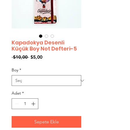
Kapadokya Desenli
Küçük Boy Not Defteri-5
Normal
İndirimli
 $10,00 
$5,00
Fiyat
Fiyat
Boy
*
Adet
*
Sepete Ekle