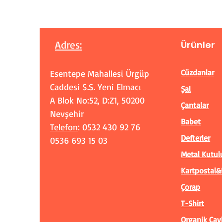
Adres
:
Ürünler
Cüzdanlar
Esentepe Mahallesi Ürgüp
Caddesi S.S. Yeni Elmacı
Şal
A Blok No:52, D:Z1, 50200
Çantalar
Nevşehir
Babet
Telefon
: 0532 430 92 76
Defterler
0536 693 15 03
Metal Kutul
Kartpostal&
Çorap
T-Shirt
Organik Çay