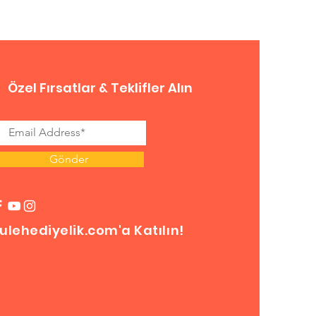
Özel Fırsatlar & Teklifler Alın
Gönder
ulehediyelik.com'a Katılın!