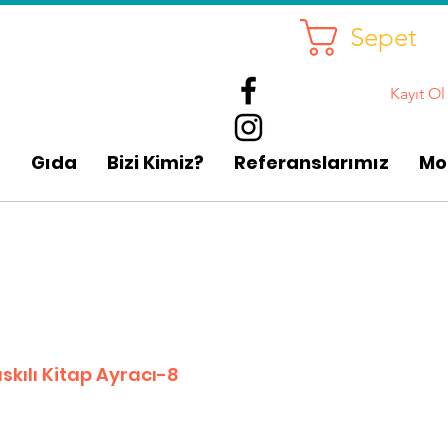
Sepet
Kayıt Ol
p
Gıda
Bizi Kimiz?
Referanslarımız
Mo
kılı Kitap Ayracı-8
rimli
t