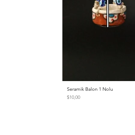
Seramik Balon 1 Nolu
Fiyat
$10,00