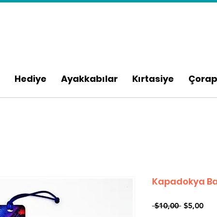
Hediye
Ayakkabılar
Kırtasiye
Çora
Kapadokya Bas
Normal
İndi
 $10,00 
$5,00
Fiyat
Fiya