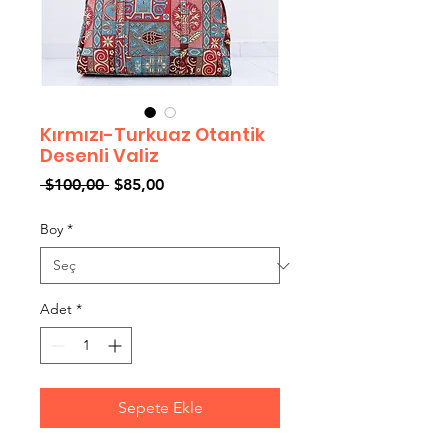
Kırmızı-Turkuaz Otantik
Desenli Valiz
Normal
İndirimli
 $100,00 
$85,00
Fiyat
Fiyat
Boy
*
Adet
*
Sepete Ekle