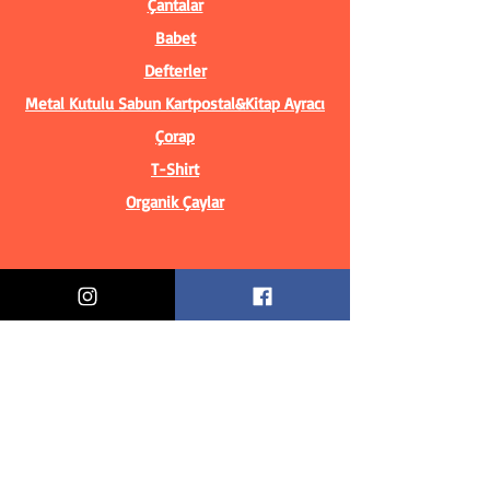
Çantalar
Babet
Defterler
Metal Kutulu Sabun
Kartpostal&Kitap Ayracı
Çorap
T-Shirt
Organik Çaylar
Bilgiler
Biz Kimiz?
İletişim Bilgileri
Teslimat & İade
Mesafeli Satış Sözleşmesi
Gizlilik Politikası