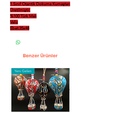
1.Sınıf Otantik Dokuma Kumaştan
Üretilmiştir.
%100 Türk Malı
Valiz
Ebat:35x48
Benzer Ürünler
Yeni Gelen
Toptan