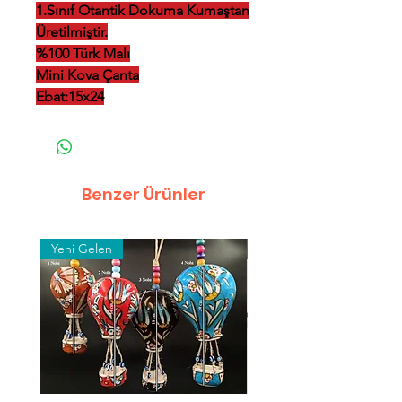
1.Sınıf Otantik Dokuma Kumaştan
Üretilmiştir.
%100 Türk Malı
Mini Kova Çanta
Ebat:15x24
Benzer Ürünler
Yeni Gelen
Toptan