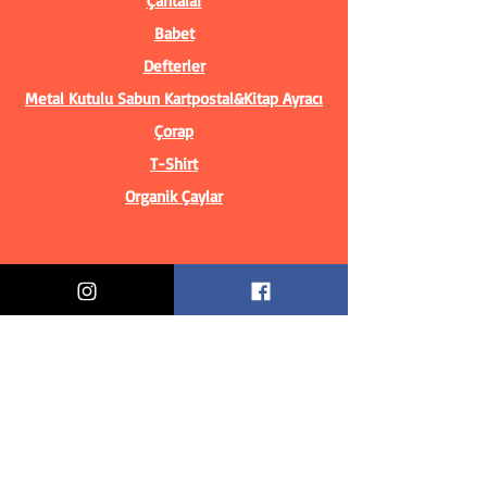
Çantalar
Babet
Defterler
Metal Kutulu Sabun
Kartpostal&Kitap Ayracı
Çorap
T-Shirt
Organik Çaylar
Bilgiler
Biz Kimiz?
İletişim Bilgileri
Teslimat & İade
Mesafeli Satış Sözleşmesi
Gizlilik Politikası