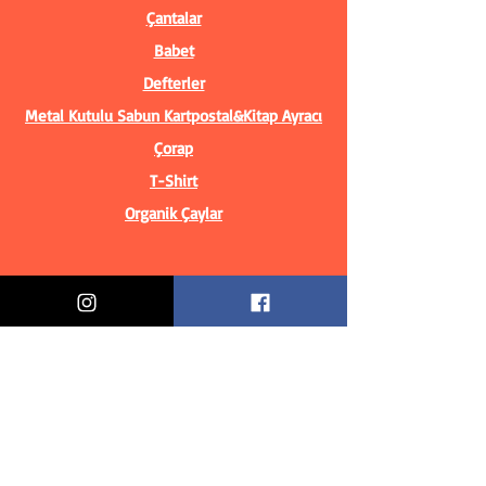
Çantalar
Babet
Defterler
Metal Kutulu Sabun
Kartpostal&Kitap Ayracı
Çorap
T-Shirt
Organik Çaylar
Bilgiler
Biz Kimiz?
İletişim Bilgileri
Teslimat & İade
Mesafeli Satış Sözleşmesi
Gizlilik Politikası