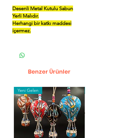
Desenli Metal Kutulu Sabun
Yerli Malıdır.
Herhangi bir katkı maddesi
içermez.
Benzer Ürünler
Yeni Gelen
Toptan