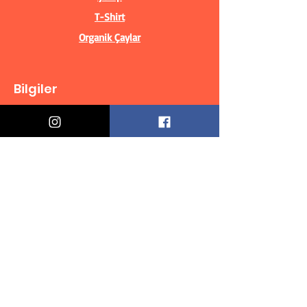
T-Shirt
Organik Çaylar
Bilgiler
Biz Kimiz?
İletişim Bilgileri
Teslimat & İade
Mesafeli Satış Sözleşmesi
Gizlilik Politikası