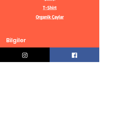
T-Shirt
Organik Çaylar
Bilgiler
Biz Kimiz?
İletişim Bilgileri
Teslimat & İade
Mesafeli Satış Sözleşmesi
Gizlilik Politikası