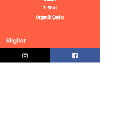
T-Shirt
Organik Çaylar
Bilgiler
Biz Kimiz?
İletişim Bilgileri
Teslimat & İade
Mesafeli Satış Sözleşmesi
Gizlilik Politikası