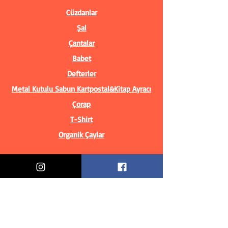
Cüzdanlar
Şal
Çantalar
Babet
Defterler
Metal Kutulu Sabun
Kartpostal&Kitap Ayracı
Çorap
T-Shirt
Organik Çaylar
Bilgiler
Biz Kimiz?
İletişim Bilgileri
Teslimat & İade