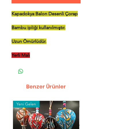
Kapadokya Balon Desenli Çorap
Bambu ipliği kullanılmıştır.
Uzun Ömürlüdür.
Yerli Malı
Benzer Ürünler
Yeni Gelen
Toptan