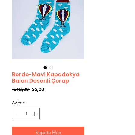
Bordo-Mavi Kapadokya
Balon Desenli Çorap
Normal
İndirimli
 $12,00 
$6,00
Fiyat
Fiyat
Adet
*
Sepete Ekle