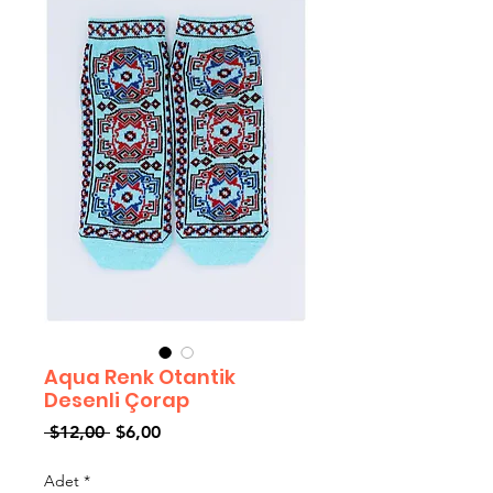
Aqua Renk Otantik
Desenli Çorap
Normal
İndirimli
 $12,00 
$6,00
Fiyat
Fiyat
Adet
*