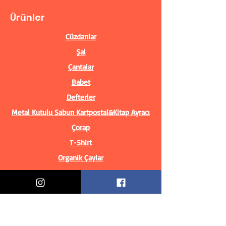
Ürünler
Cüzdanlar
Şal
Çantalar
Babet
Defterler
Metal Kutulu Sabun
Kartpostal&Kitap Ayracı
Çorap
T-Shirt
Organik Çaylar
Bilgiler
Biz Kimiz?