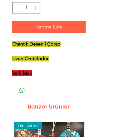
Sepete Ekle
Otantik Desenli Çorap
Uzun Ömürlüdür.
Yerli Malı
Benzer Ürünler
Yeni Gelen
Toptan