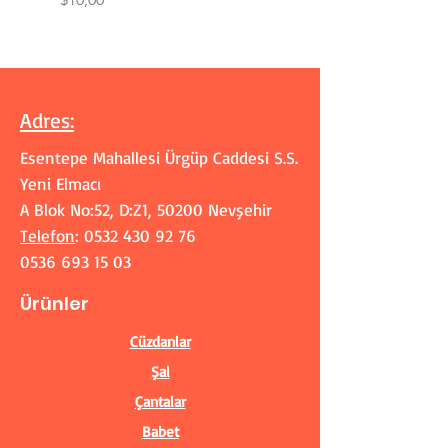
Adres
:
Esentepe Mahallesi Ürgüp Caddesi S.S.
Yeni Elmacı
A Blok No:52, D:Z1, 50200 Nevşehir
Telefon
:
0532 430 92 76
0536 693 15 03
Ürünler
Cüzdanlar
Şal
Çantalar
Babet