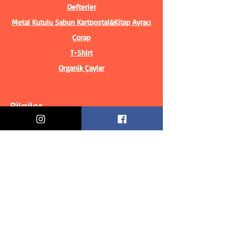
Defterler
Metal Kutulu Sabun
Kartpostal&Kitap Ayracı
Çorap
T-Shirt
Organik Çaylar
Bilgiler
Biz Kimiz?
İletişim Bilgileri
Teslimat & İade
Mesafeli Satış Sözleşmesi
Gizlilik Politikası