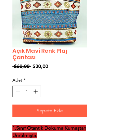
Açık Mavi Renk Plaj
Çantası
Normal
İndirimli
 $60,00 
$30,00
Fiyat
Fiyat
Adet
*
Sepete Ekle
1.Sınıf Otantik Dokuma Kumaştan
Üretilmiştir.