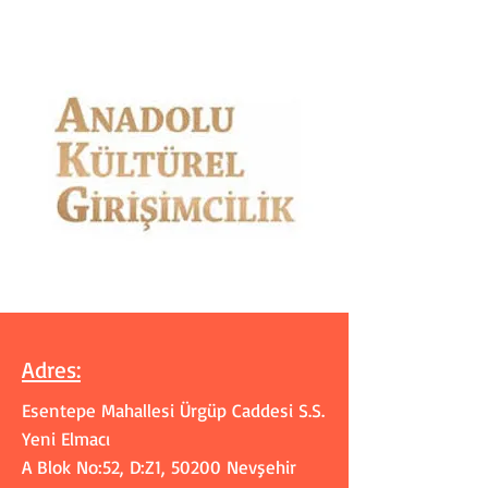
Adres
:
Esentepe Mahallesi Ürgüp Caddesi S.S.
Yeni Elmacı
A Blok No:52, D:Z1, 50200 Nevşehir