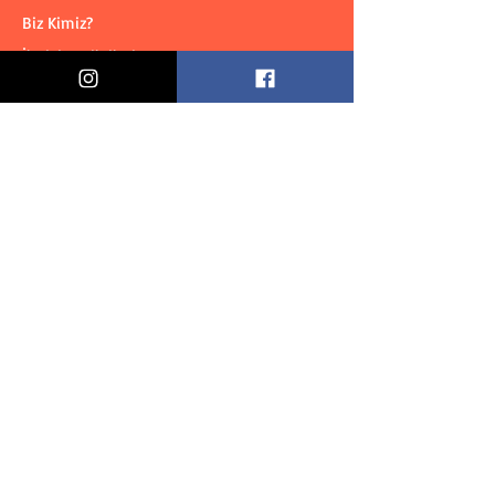
Biz Kimiz?
İletişim Bilgileri
Teslimat & İade
Mesafeli Satış Sözleşmesi
Gizlilik Politikası
Özel Fırsatlar & Teklifler
Alın
Gönder